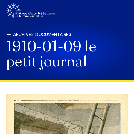
ARCHIVES DOCUMENTAIRES
1910-01-09 le
petit journal
LE MUSÉE
PRÉPARER SA VISITE
SCOLAIRES
EXPOSITIONS
ACTUALITÉS