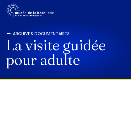
ARCHIVES DOCUMENTAIRES
La visite guidée
pour adulte
LE MUSÉE
PRÉPARER SA VISITE
SCOLAIRES
EXPOSITIONS
ACTUALITÉS