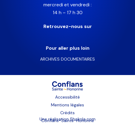
mercredi et vendredi :
14 h – 17 h 30
Retrouvez-nous sur
Pour aller plus loin
ARCHIVES DOCUMENTAIRES
Accessibilité
Mentions légales
Crédits
Une réalisation
Shokola.com
Conflans-Sainte-Honorine