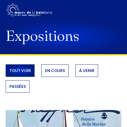
Expositions
LE MUSÉE
PRÉPARER SA VISITE
TOUT VOIR
EN COURS
À VENIR
SCOLAIRES
PASSÉES
EXPOSITIONS
ACTUALITÉS