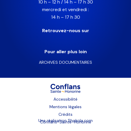
10 h – 12 h / 14 h – 17 h 30
mercredi et vendredi :
14 h – 17 h 30
Retrouvez-nous sur
Pour aller plus loin
ARCHIVES DOCUMENTAIRES
Accessibilité
Mentions légales
Crédits
Une réalisation
Shokola.com
Conflans-Sainte-Honorine