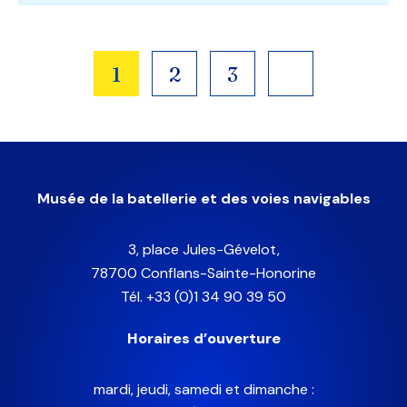
Pagination
1
2
3
des
publications
Musée de la batellerie et des voies navigables
3, place Jules-Gévelot,
78700 Conflans-Sainte-Honorine
Tél. +33 (0)1 34 90 39 50
Horaires d’ouverture
mardi, jeudi, samedi et dimanche :