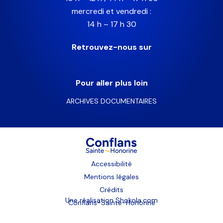
mercredi et vendredi :
14 h – 17 h 30
Retrouvez-nous sur
Pour aller plus loin
ARCHIVES DOCUMENTAIRES
Accessibilité
Mentions légales
Crédits
Une réalisation
Shokola.com
Conflans-Sainte-Honorine